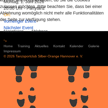
Montag, 1. Juni 2026
zulassen möchten. Bitte beachten Sie, dass bei einer
20:00 Uhr - Partytanz
Ablehnung womöglich nicht mehr alle Funktionalitäten
Ort:
der Seite zur Verfügung stehen.
Vorheriger Event
Nächster Event
Akzeptieren
Ablehnen
">
Home
Training
Aktuelles
Kontakt
Kalender
Galerie
Impressum
© 2026 Tanzsportclub Silber-Orange Hannover e. V.