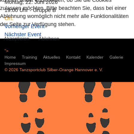
Montag, 22. Juni 2026
zulassen möchten. Bitte beachten Sie, dass bei einer
19:00 Uhr - Gruppe B
Ablehnung womöglich nicht mehr alle Funktionalitäten
Ort:
der Seite zur Verfügung stehen.
Vorheriger Event
Nächster Event
Akzeptieren
Ablehnen
">
Home
Training
Aktuelles
Kontakt
Kalender
Galerie
Impressum
© 2026 Tanzsportclub Silber-Orange Hannover e. V.