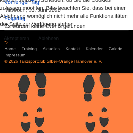
Vorheriger Tag
zulassen möchten. Bitte beachten Sie, dass bei einer
Mittwoch, 10. Juni 2026
Ablehnung womöglich nicht mehr alle Funktionalitäten
Folgetag
der Seite zur Verfügung stehen.
Es wurden keine Events gefunden
Akzeptieren
Ablehnen
">
Home
Training
Aktuelles
Kontakt
Kalender
Galerie
Impressum
© 2026 Tanzsportclub Silber-Orange Hannover e. V.