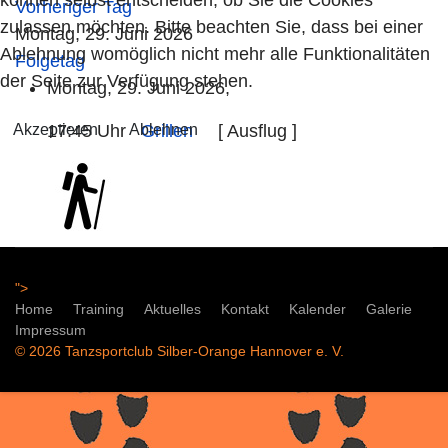
Vorheriger Tag
zulassen möchten. Bitte beachten Sie, dass bei einer
Montag, 29. Juni 2026
Ablehnung womöglich nicht mehr alle Funktionalitäten
Folgetag
der Seite zur Verfügung stehen.
Montag, 29. Juni 2026,
Akzeptieren
Ablehnen
17:45 Uhr
Grillen
[ Ausflug ]
">
Home
Training
Aktuelles
Kontakt
Kalender
Galerie
Impressum
© 2026 Tanzsportclub Silber-Orange Hannover e. V.